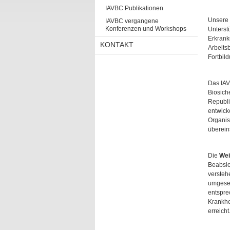
IAVBC Publikationen
Unsere
IAVBC vergangene
Konferenzen und Workshops
Unterst
Erkrank
KONTAKT
Arbeits
Fortbil
Das IAV
Biosich
Republi
entwicke
Organis
überein
Die
Wei
Beabsic
versteh
umgeset
entspre
Krankhei
erreicht