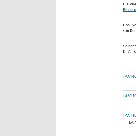
Die Plä
Biosecu
Das IAV
von Kon
Sollten
Dr. A. D
IAVBC 
IAVBC
IAVBC
IAV