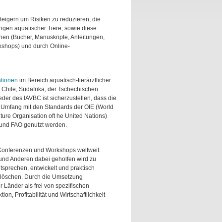
teigern um Risiken zu reduzieren, die
ngen aquatischer Tiere, sowie diese
en (Bücher, Manuskripte, Anleitungen,
kshops) und durch Online-
ationen
im Bereich aquatisch-tierärztlicher
Chile, Südafrika, der Tschechischen
der des IAVBC ist sicherzustellen, dass die
lem Umfang mit den Standards der OIE (World
ure Organisation oft he United Nations)
 und FAO genutzt werden.
onferenzen und Workshops weltweit.
 und Anderen dabei geholfen wird zu
sprechen, entwickelt und praktisch
ulöschen. Durch die Umsetzung
Länder als frei von spezifischen
n, Profitabilität und Wirtschaftlichkeit