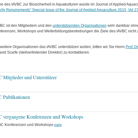
ne des IAVBC zur Biosicherheit in Aquakulturen wurde im Journal of Applied Aquacul
rity Requirements" Special Issue of the Journal of Applied Aquaculture 2015, Vol 2
BC ist den Mitgliedern und den
unterstützenden Organisationen
sehr dankbar ohne
ferenzen, Workshops und Weiterbildungsbestrebungen die Ziele des IAVBC nicht 
 weitere Organisationen das IAVBC unterstützen wollen, bitten wir Sie Herrn
Prof. D
avid Scarfe (stellvertretender Direktor) zu kontaktieren.
Mitglieder und Unterstützer
 Publikationen
 vergangene Konferenzen und Workshops
BC Konferenzen und Workshops
mehr