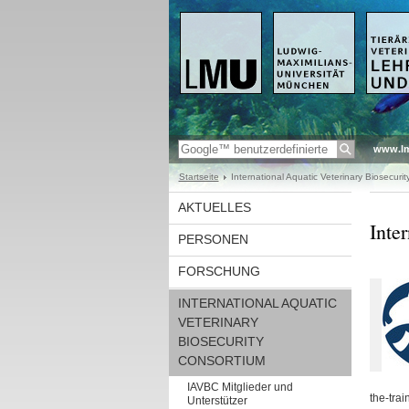
www.l
Startseite
International Aquatic Veterinary Biosecuri
AKTUELLES
Inte
PERSONEN
FORSCHUNG
INTERNATIONAL AQUATIC
VETERINARY
BIOSECURITY
CONSORTIUM
IAVBC Mitglieder und
the-tra
Unterstützer