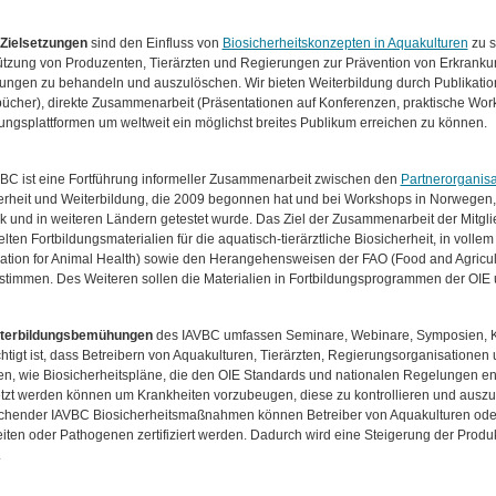
Zielsetzungen
sind den Einfluss von
Biosicherheitskonzepten in Aquakulturen
zu s
ützung von Produzenten, Tierärzten und Regierungen zur Prävention von Erkranku
ungen zu behandeln und auszulöschen. Wir bieten Weiterbildung durch Publikation
bücher), direkte Zusammenarbeit (Präsentationen auf Konferenzen, praktische Wor
dungsplattformen um weltweit ein möglichst breites Publikum erreichen zu können.
BC ist eine Fortführung informeller Zusammenarbeit zwischen den
Partnerorganis
erheit und Weiterbildung, die 2009 begonnen hat und bei Workshops in Norwegen, 
k und in weiteren Ländern getestet wurde. Das Ziel der Zusammenarbeit der Mitglie
lten Fortbildungsmaterialien für die aquatisch-tierärztliche Biosicherheit, in vol
ation for Animal Health) sowie den Herangehensweisen der FAO (Food and Agricult
stimmen. Des Weiteren sollen die Materialien in Fortbildungsprogrammen der OIE
terbildungsbemühungen
des IAVBC umfassen Seminare, Webinare, Symposien, K
htigt ist, dass Betreibern von Aquakulturen, Tierärzten, Regierungsorganisationen
en, wie Biosicherheitspläne, die den OIE Standards und nationalen Regelungen ent
zt werden können um Krankheiten vorzubeugen, diese zu kontrollieren und ausz
chender IAVBC Biosicherheitsmaßnahmen können Betreiber von Aquakulturen oder 
ten oder Pathogenen zertifiziert werden. Dadurch wird eine Steigerung der Produktio
.