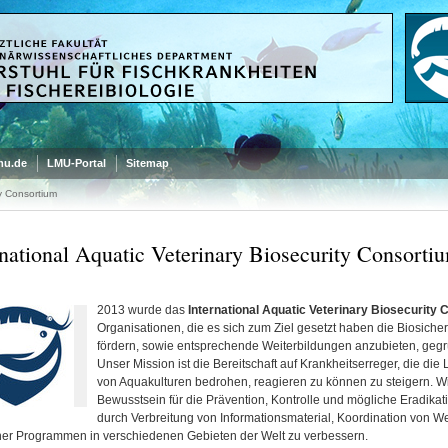
mu.de
LMU-Portal
Sitemap
ty Consortium
rnational Aquatic Veterinary Biosecurity Consorti
2013 wurde das
International Aquatic Veterinary Biosecurity
Organisationen, die es sich zum Ziel gesetzt haben die Biosicher
fördern, sowie entsprechende Weiterbildungen anzubieten, gegr
Unser Mission ist die Bereitschaft auf Krankheitserreger, die die 
von Aquakulturen bedrohen, reagieren zu können zu steigern. Wi
Bewusstsein für die Prävention, Kontrolle und mögliche Eradikat
durch Verbreitung von Informationsmaterial, Koordination von We
iner Programmen in verschiedenen Gebieten der Welt zu verbessern.